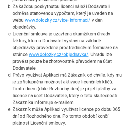
Za každou poskytnutou licenci náleží Dodavateli
odměna stanovenou výpočtem, který je uveden na
webu
www.dolozky.cz/vice-informaci/
v den
objednávky.
Licenční smlouva je uzavřena okamžikem úhrady
faktury, kterou Dodavatel vystaví na základě
objednávky provedené prostřednictvím formuláře na
stránce
www.dolozky.cz/objednavka/
. Úhradu lze
provést pouze bezhotovostně, převodem na účet
Dodavatele.
Právo využívat Aplikaci má Zákazník od chvíle, kdy mu
je zpřístupněna možnost aktivace licenčních klíčů.
Tímto dnem (dále Rozhodný den) je přijetí platby za
licence na účet Dodavatele, který o této skutečnosti
Zákazníka informuje e-mailem.
Zákazník může Aplikaci využívat licence po dobu 365
dní od Rozhodného dne. Po tomto období končí
platnost Licenční smlouvy.