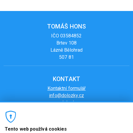
TOMÁŠ HONS
IČO 03584852
Brtev 108
Lázně Bělohrad
507 81
KONTAKT
Kontaktní formulář
info@dolozky.cz
www.dolozky.cz
DODATEČNÉ INFORMACE
Tento web používá cookies